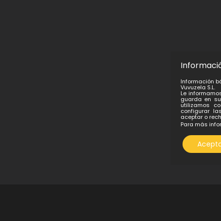
Informaci
Información b
Vuvuzela S.L.
Le informamos
guarda en su 
utilizamos c
configurar la
aceptar o rec
Para más info
Acepta