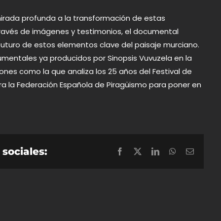
mirada profunda a la transformación de estas
 través de imágenes y testimonios, el documental
 futuro de estos elementos clave del paisaje murciano.
mentales ya producidos
por Sinopsis Vuvuzela en la
nes como la que analiza los 25 años del Festival de
ara la Federación Española de Piragüismo para poner en
sociales:
Facebook
X
LinkedIn
WhatsApp
Correo
electrón